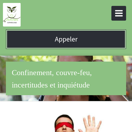
Appeler
Confinement, couvre-feu,
incertitudes et inquiétude