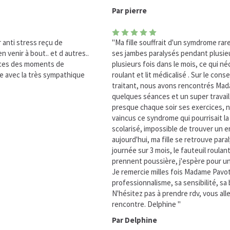
Par pierre
r anti stress reçu de
"Ma fille souffrait d'un symdrome rar
 venir à bout.. et d autres..
ses jambes paralysés pendant plusieu
nces des moments de
plusieurs fois dans le mois, ce qui né
e avec la très sympathique
roulant et lit médicalisé . Sur le con
traitant, nous avons rencontrés Mad
quelques séances et un super travail d
presque chaque soir ses exercices, 
vaincus ce syndrome qui pourrisait la v
scolarisé, impossible de trouver un em
aujourd'hui, ma fille se retrouve par
journée sur 3 mois, le fauteuil roulant 
prennent poussière, j'espère pour u
Je remercie milles fois Madame Pavo
professionnalisme, sa sensibilité, sa 
N'hésitez pas à prendre rdv, vous alle
rencontre. Delphine "
Par Delphine