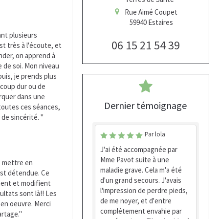
Rue Aimé Coupet
59940
Estaires
ant plusieurs
06 15 21 54 39
st très à l'écoute, et
nder, on apprend à
e de soi. Mon niveau
uis, je prends plus
e coup dur ou de
rquer dans une
Dernier témoignage
 toutes ces séances,
de sincérité. "
Par lola
J'ai été accompagnée par
Mme Pavot suite à une
t mettre en
maladie grave. Cela m'a été
 est détendue. Ce
d'un grand secours. J'avais
ent et modifient
l'impression de perdre pieds,
ultats sont là!! Les
de me noyer, et d'entre
 en oeuvre. Merci
complétement envahie par
rtage."