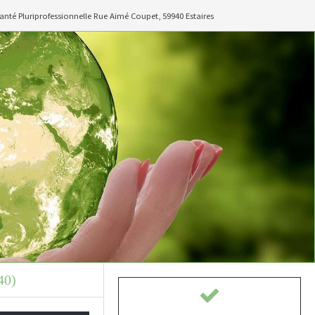
anté Pluriprofessionnelle Rue Aimé Coupet, 59940 Estaires
40)