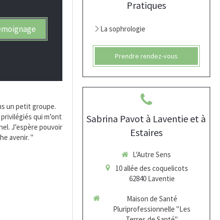
Pratiques
émoignage
La sophrologie
Prendre rendez-vous
ns un petit groupe.
rivilégiés qui m’ont
Sabrina Pavot à Laventie et à
el. J’espère pouvoir
Estaires
e avenir. "
L'Autre Sens
10 allée des coquelicots
62840
Laventie
Maison de Santé
Pluriprofessionnelle "Les
Terres de Santé"