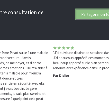
tre consultation de
Partager mon t
r Mme Pavot suite à une maladie
"J’ai suivi une dizaine de sessions da
rand secours. J'avais
J’ai beaucoup apprécié ces moments p
eds, de me noyer, et d'entre
beaucoup apporté sur le plan personn
 mes émotions. Elle m'a aider à
renouveler l’expérience dans un proch
ter la maladie pour mieux la
Par Didier
t douce et très
 sentie en sécurité avec elle.
nt j'avais besoin. Je gère
ments, je suis plus sereine et
e mesure à quel point cela peut