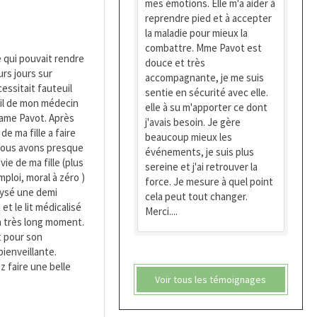
mes émotions. Elle m'a aider à
reprendre pied et à accepter
la maladie pour mieux la
combattre. Mme Pavot est
e qui pouvait rendre
douce et très
rs jours sur
accompagnante, je me suis
cessitait fauteuil
sentie en sécurité avec elle.
seil de mon médecin
elle à su m'apporter ce dont
ame Pavot. Après
j'avais besoin. Je gère
e ma fille a faire
beaucoup mieux les
nous avons presque
événements, je suis plus
ie de ma fille (plus
sereine et j'ai retrouver la
ploi, moral à zéro )
force. Je mesure à quel point
alysé une demi
cela peut tout changer.
et le lit médicalisé
Merci....
n très long moment.
t pour son
bienveillante.
z faire une belle
Voir tous les témoignages