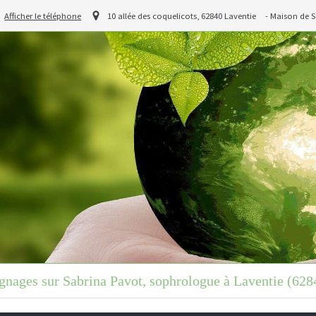
Afficher le téléphone
10 allée des coquelicots, 62840 Laventie
- Maison de S
nages sur Sabrina Pavot, sophrologue à Laventie (628