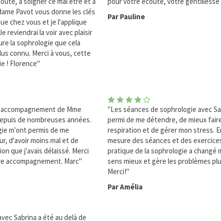
oute, à soigner ce mal être et à
pour votre écoute, votre gentillesse e
dame Pavot vous donne les clés
Par Pauline
ue chez vous et je l'applique
e reviendrai la voir avec plaisir
ure la sophrologie que cela
us connu. Merci à vous, cette
e ! Florence"
de l'accompagnement de Mme
"Les séances de sophrologie avec Sa
 depuis de nombreuses années.
permi de me détendre, de mieux fair
gie m'ont permis de me
respiration et de gérer mon stress. En
r, d'avoir moins mal et de
mesure des séances et des exercices
on que j'avais délaissé. Merci
pratique de la sophrologie a changé 
tre accompagnement. Marc"
sens mieux et gère les problèmes plu
Merci!"
Par Amélia
avec Sabrina a été au delà de