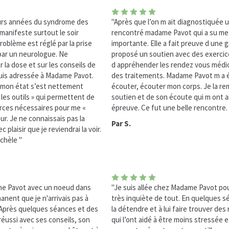
eurs années du syndrome des
"Après que l’on m ait diagnostiquée un
manifeste surtout le soir
rencontré madame Pavot qui a su me
problème est réglé par la prise
importante. Elle a fait preuve d une 
par un neurologue. Ne
proposé un soutien avec des exercic
la dose et sur les conseils de
d appréhender les rendez vous médic
is adressée à Madame Pavot.
des traitements. Madame Pavot m a 
 mon état s’est nettement
écouter, écouter mon corps. Je la re
 les outils » qui permettent de
soutien et de son écoute qui m ont a
urces nécessaires pour me «
épreuve. Ce fut une belle rencontre. 
ur. Je ne connaissais pas la
Par S.
 plaisir que je reviendrai la voir.
chèle "
me Pavot avec un noeud dans
"Je suis allée chez Madame Pavot pour
anent que je n'arrivais pas à
très inquiète de tout. En quelques sé
r. Après quelques séances et des
la détendre et à lui faire trouver des
 réussi avec ses conseils, son
qui l’ont aidé à être moins stressée e