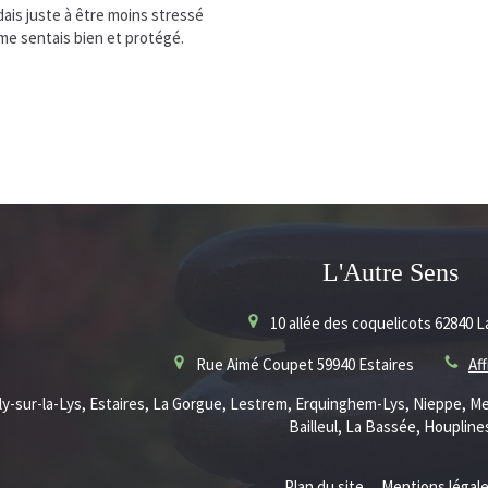
ais juste à être moins stressé
me sentais bien et protégé.
L'Autre Sens
10 allée des coquelicots
62840
L
Rue Aimé Coupet
59940
Estaires
Af
lly-sur-la-Lys, Estaires, La Gorgue, Lestrem, Erquinghem-Lys, Nieppe, Me
Bailleul, La Bassée, Houpline
Plan du site
Mentions légal