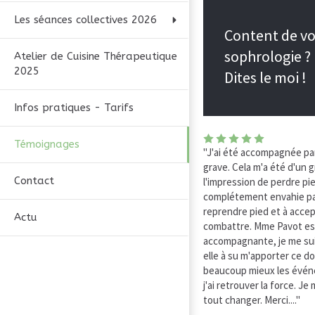
Les séances collectives 2026
Content de vo
sophrologie ?
Atelier de Cuisine Thérapeutique
2025
Dites le moi !
Infos pratiques - Tarifs
Témoignages
"J'ai été accompagnée pa
grave. Cela m'a été d'un g
Contact
l'impression de perdre pi
complétement envahie par
reprendre pied et à accep
Actu
combattre. Mme Pavot es
accompagnante, je me suis
elle à su m'apporter ce do
beaucoup mieux les événe
j'ai retrouver la force. J
tout changer. Merci...."