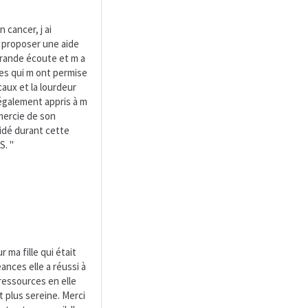
 cancer, j ai
 proposer une aide
grande écoute et m a
es qui m ont permise
aux et la lourdeur
également appris à m
mercie de son
idé durant cette
S. "
 ma fille qui était
ances elle a réussi à
 ressources en elle
t plus sereine. Merci