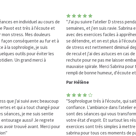
séances en individuel au cours de
"J'ai pu suivre l'atelier D stress pend
 Pavot est très à l'écoute et
semaines, et j'en suis ravie. Sabrina e
r mon stress. Mes douleurs
avec des exercices faciles à appréhe
 façon conséquente au fur et à
se détendre, et on est plus à l'écout
 à la sophrologie, je suis
de stress est nettement diminué dep
lques outils pour éviter les
de recul et j'ai des astuces en cas d
tidien. Un grand merci à
rechute pour ne pas me laisser emba
mauvaise spirale. Merci Sabrina pour
rempli de bonne humeur, d'écoute et 
Par Hélène
ess que j'ai suivi avec beaucoup
"Sophrologue trés à l'écoute, qui sai
uvertes et qui a tout changé pour
confiance. L'ambiance dans l'atelier
es séances, je me suis sentie
sont des séances qui vous transform
entourage aussi! Je regrete
votre état d'esprit. Et surtout les rés
s avoir trouvé avant. Merci pour
exercices sont trés simples à mettre
ion"
sabrina pour tous ces moments de pa