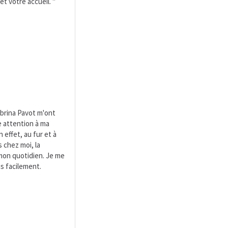
t votre accueil. "
brina Pavot m'ont
e attention à ma
 effet, au fur et à
 chez moi, la
mon quotidien. Je me
s facilement.