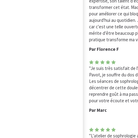
expertise, son talent d'éc
transformer cet état. Ma
pour améliorer ce qui bloq
aujourd'hui au quotidien. J
car c'est une telle ouvert
mérite d'être beaucoup pl
pratique transforme ma vi
Par Florence F
"Je suis très satisfait 
Pavot, je souffre du dos
Les séances de sophrolo
décentrer de cette douleu
reprendre goût à ma passi
pour votre écoute et vo
Par Marc
"L'atelier de sophrologie 