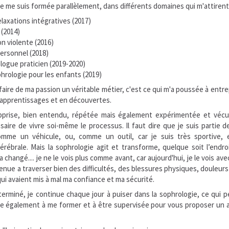
je me suis formée parallèlement, dans différents domaines qui m'attirent
laxations intégratives (2017)
 (2014)
n violente (2016)
rsonnel (2018)
ogue praticien (2019-2020)
phrologie pour les enfants (2019)
 faire de ma passion un véritable métier, c'est ce qui m'a poussée à entr
 apprentissages et en découvertes.
apprise, bien entendu, répétée mais également expérimentée et vécu
saire de vivre soi-même le processus. Il faut dire que je suis partie de
me un véhicule, ou, comme un outil, car je suis très sportive, et
érébrale. Mais la sophrologie agit et transforme, quelque soit l’endro
changé.... je ne le vois plus comme avant, car aujourd'hui, je le vois ave
rvenue a traverser bien des difficultés, des blessures physiques, douleu
ui avaient mis à mal ma confiance et ma sécurité.
terminé, je continue chaque jour à puiser dans la sophrologie, ce qui p
inue également à me former et à être supervisée pour vous proposer 