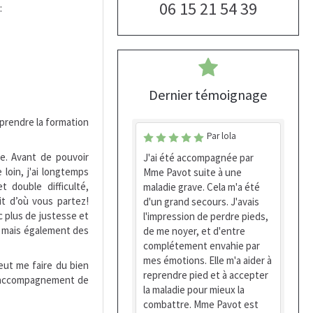
06 15 21 54 39
:
Dernier témoignage
eprendre la formation
Par lola
e. Avant de pouvoir
J'ai été accompagnée par
 loin, j'ai longtemps
Mme Pavot suite à une
 double difficulté,
maladie grave. Cela m'a été
it d’où vous partez!
d'un grand secours. J'avais
c plus de justesse et
l'impression de perdre pieds,
rs mais également des
de me noyer, et d'entre
complétement envahie par
mes émotions. Elle m'a aider à
eut me faire du bien
reprendre pied et à accepter
un accompagnement de
la maladie pour mieux la
combattre. Mme Pavot est