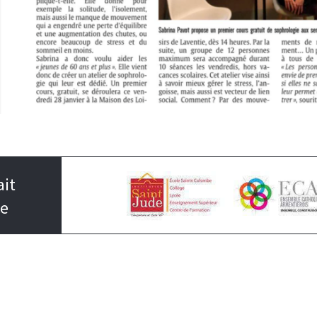
ait
ce