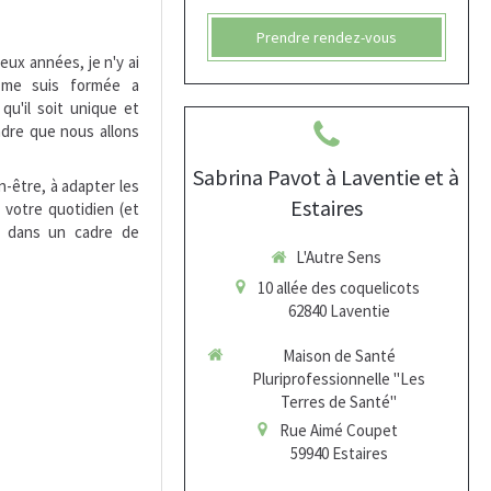
Prendre rendez-vous
eux années, je n'y ai
e me suis formée a
u'il soit unique et
ndre que nous allons
Sabrina Pavot à Laventie et à
n-être, à adapter les
Estaires
 votre quotidien (et
, dans un cadre de
L'Autre Sens
10 allée des coquelicots
62840
Laventie
Maison de Santé
Pluriprofessionnelle "Les
Terres de Santé"
Rue Aimé Coupet
59940
Estaires