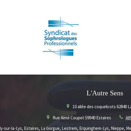
L'Autre Sens
10 allée des coquelicots
62840
L
Rue Aimé Coupet
59940
Estaires
Af
lly-sur-la-Lys, Estaires, La Gorgue, Lestrem, Erquinghem-Lys, Nieppe, Me